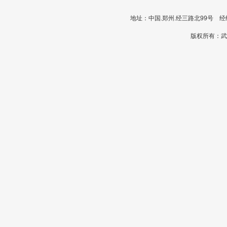
地址：中国.郑州.经三路北99号 经纪人
版权所有：武