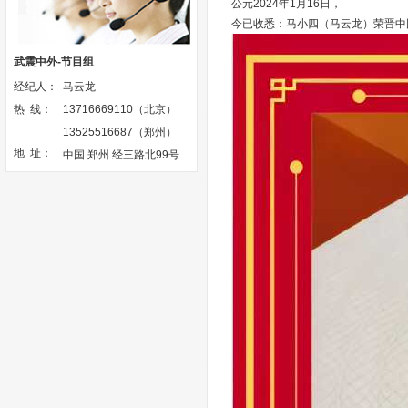
公元2024年1月16日，
今已收悉：马小四（马云龙）荣晋中
武震中外-节目组
经纪人：
马云龙
热 线：
13716669110（北京）
13525516687（郑州）
地 址：
中国.郑州.经三路北99号