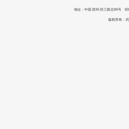
地址：中国.郑州.经三路北99号 经纪人
版权所有：武