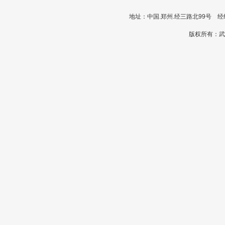
地址：中国.郑州.经三路北99号 经纪人
版权所有：武